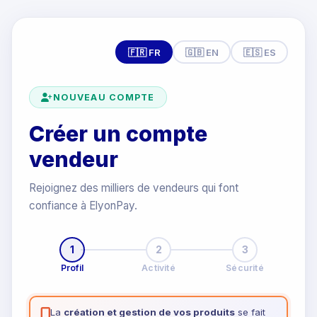
🇫🇷 FR
🇬🇧 EN
🇪🇸 ES
NOUVEAU COMPTE
Créer un compte
vendeur
Rejoignez des milliers de vendeurs qui font
confiance à ElyonPay.
1
2
3
Profil
Activité
Sécurité
La
création et gestion de vos produits
se fait