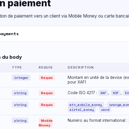
un paiement
ction de paiement vers un client via Mobile Money ou carte bancai
payments
 du body
TYPE
REQUIS
DESCRIPTION
integer
Montant en unité de la devise (ex
Requis
pour XAF)
string
Code ISO 4217 :
XAF
,
XOF
,
EU
Requis
string
mtn_mobile_money
·
orange_mo
Requis
airtel_money
·
card
string
Numéro au format international :
Mobile
Money