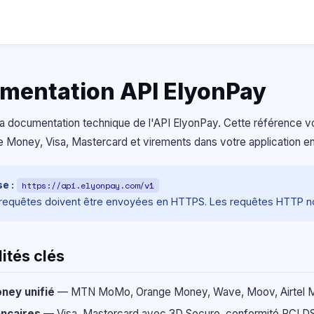
mentation API ElyonPay
a documentation technique de l'API ElyonPay. Cette référence vo
 Money, Visa, Mastercard et virements dans votre application en
e :
https://api.elyonpay.com/v1
 requêtes doivent être envoyées en HTTPS. Les requêtes HTTP no
ités clés
ney unifié
— MTN MoMo, Orange Money, Wave, Moov, Airtel 
ncaires
— Visa, Mastercard avec 3D Secure, conformité PCI DS