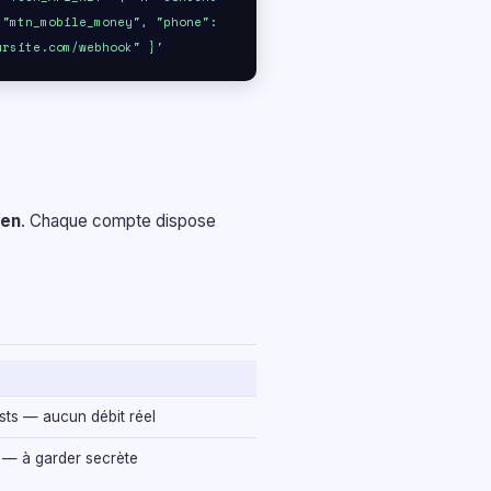
 "mtn_mobile_money", "phone":
ursite.com/webhook" }'
ken
. Chaque compte dispose
ts — aucun débit réel
s — à garder secrète