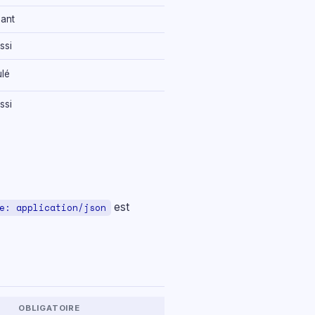
sant
ssi
lé
ssi
est
e: application/json
OBLIGATOIRE