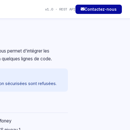
v1.0 · REST API
Contactez-nous
us permet d'intégrer les
 quelques lignes de code.
n sécurisées sont refusées.
Money
S niveau 1