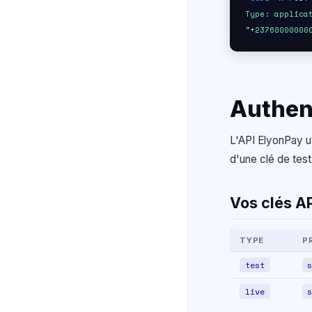
Type: applica
"+23760000000
Authent
L'API ElyonPay u
d'une clé de test
Vos clés A
TYPE
P
test
s
live
s