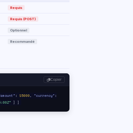
Requis
Requis (POST)
Optionnel
Recommandé
Copier
"amount"
:
15000
,
"currency"
:
5:00Z"
} }