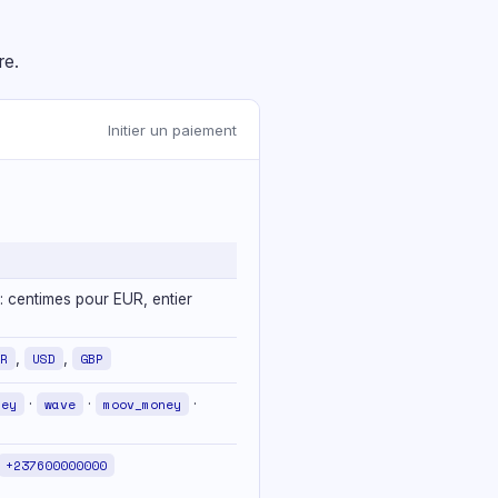
re.
Initier un paiement
: centimes pour EUR, entier
R
,
USD
,
GBP
ney
·
wave
·
moov_money
·
+237600000000