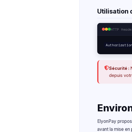
Utilisation
HTTP Heade
Authorizatio
Sécurité :
N
depuis vot
Enviro
ElyonPay propose
avant la mise en 