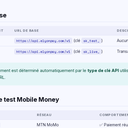
se
NT
URL DE BASE
DESC
https://api.elyonpay.com/v1
(clé
sk_test_
)
Aucun
https://api.elyonpay.com/v1
(clé
sk_live_
)
Transa
ement est déterminé automatiquement par le
type de clé API
util
RL.
 test Mobile Money
RÉSEAU
COMPORTEMEN
MTN MoMo
✅ Paiement réu