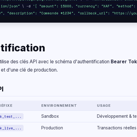
tion/json"
\ -d
'{ "amount": 15000, "currency": "XAF", "method":
0", "description": "Commande #1234", "callback_url": "https://yo
ification
tilise des clés API avec le schéma d'authentification
Bearer To
 et d'une clé de production.
PI
RÉFIXE
ENVIRONNEMENT
USAGE
k_test_...
Sandbox
Développement & tes
k_live_...
Production
Transactions réelle