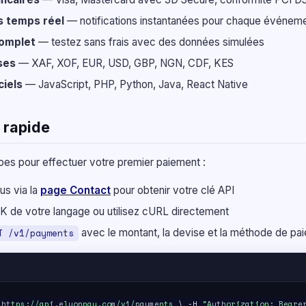
 temps réel
— notifications instantanées pour chaque événem
omplet
— testez sans frais avec des données simulées
ses
— XAF, XOF, EUR, USD, GBP, NGN, CDF, KES
ciels
— JavaScript, PHP, Python, Java, React Native
 rapide
pes pour effectuer votre premier paiement :
s via la
page Contact
pour obtenir votre clé API
SDK de votre langage ou utilisez cURL directement
avec le montant, la devise et la méthode de pa
T /v1/payments
T
https://api.elyonpay.com/v1/payments
\ -H
"Authorization: Beare