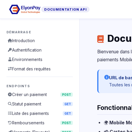
DOCUMENTATION API
DÉMARRAGE
Docu
Introduction
Authentification
Bienvenue dans l
paiements Mobile
Environnements
Format des requêtes
URL de bas
Toutes les
ENDPOINTS
Créer un paiement
POST
Statut paiement
GET
Fonctionnal
Liste des paiements
GET
🌍
Mobile Mo
Remboursements
POST
💳
Cartes ba