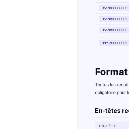
+237600000002
+237690000001
+237690000002
+221700000001
Format
Toutes les requêt
obligatoire pour
En-têtes re
EN-TÊTE