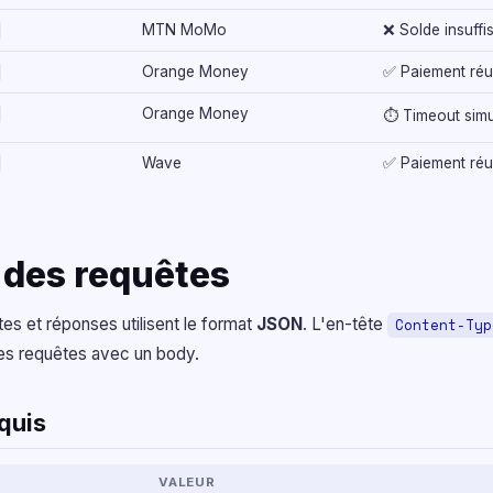
MTN MoMo
❌ Solde insuffi
Orange Money
✅ Paiement réu
Orange Money
⏱ Timeout simu
Wave
✅ Paiement réu
 des requêtes
es et réponses utilisent le format
JSON
. L'en-tête
Content-Typ
 les requêtes avec un body.
quis
VALEUR