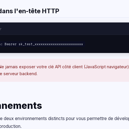
 dans l'en-tête HTTP
r
n: Bearer sk_test_xxxxxxxxxxxxxxxxxxxxxxxx
e jamais exposer votre clé API côté client (JavaScript navigateur)
re serveur backend.
nnements
 deux environnements distincts pour vous permettre de développ
production.