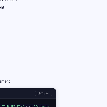
ent
iement
Copier
r YOUR_API_KEY"
\ -H
"Content-