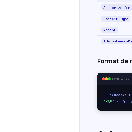
Authorization
Content-Type
Accept
Idempotency-K
Format de 
JSON — Rép
{
"success"
"XAF"
},
"met