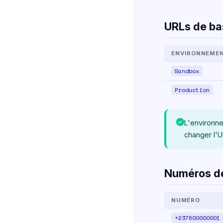
URLs de ba
ENVIRONNEME
Sandbox
Production
L'environn
changer l'U
Numéros de
NUMÉRO
+237600000001