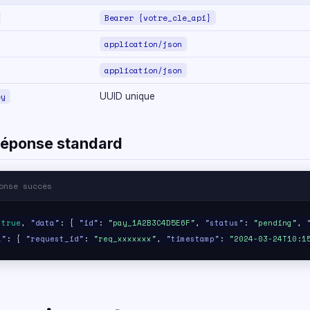
Bearer {votre_cle_api}
application/json
application/json
ey
UUID unique
réponse standard
onse succès
:
true
,
"data"
: {
"id"
:
"pay_1A2B3C4D5E6F"
,
"status"
:
"pending"
,
a"
: {
"request_id"
:
"req_xxxxxxx"
,
"timestamp"
:
"2024-03-24T10:1