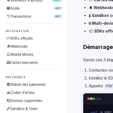
Virements (Payouts)
POST
🔔
Webhooks
Solde
GET
🧪
Sandbox c
Transactions
GET
🌐
Multi-devi
📦
SDKs offi
INTÉGRATION
SDKs officiels
Démarrage
Webhooks
Mobile Money
Suivez ces 3 éta
Cartes bancaires
Contactez-nou
RÉFÉRENCE
Installez le 
Statuts des paiements
Appelez
POS
Codes d'erreur
cURL
Devises supportées
Sandbox & Tests
curl
-X POS