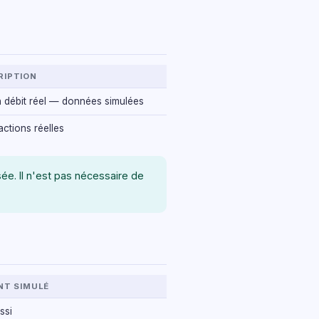
RIPTION
 débit réel — données simulées
ctions réelles
isée. Il n'est pas nécessaire de
T SIMULÉ
ssi