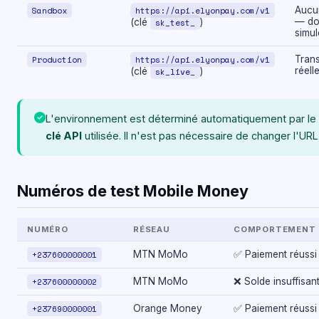
Sandbox
https://api.elyonpay.com/v1
Aucun
— do
(clé
sk_test_
)
simu
Production
https://api.elyonpay.com/v1
Tran
réell
(clé
sk_live_
)
L'environnement est déterminé automatiquement par le
clé API
utilisée. Il n'est pas nécessaire de changer l'URL
Numéros de test Mobile Money
NUMÉRO
RÉSEAU
COMPORTEMENT 
+237600000001
MTN MoMo
✅ Paiement réussi
+237600000002
MTN MoMo
❌ Solde insuffisan
+237690000001
Orange Money
✅ Paiement réussi