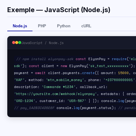
Exemple — JavaScript (Node.js)
Node.js
PHP
Python
cURL
JavaScript / Node.js
// npm install elyonpay-sdk
const
ElyonPay =
require
(
'el
sdk'
);
const
client =
new
ElyonPay(
'sk_test_xxxxxxxxxx'
)
payment =
await
client.payments.
create
({ amount:
15000
, c
'XAF'
, method:
'mtn_mobile_money'
, phone:
'+237600000001'
description:
'Commande #1234'
, callback_url:
'https://yoursite.com/webhook/elyonpay'
, metadata: { orde
'ORD-1234'
, customer_id:
'USR-567'
} }); console.
log
(paym
// pay_1A2B3C4D5E6F
console.
log
(payment.status);
// pendi