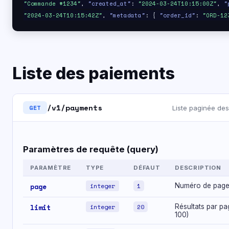
"Commande #1234"
,
"created_at"
:
"2024-03-24T10:15:00Z"
,
"
"2024-03-24T10:15:42Z"
,
"metadata"
: {
"order_id"
:
"ORD-12
Liste des paiements
/v1/payments
GET
Liste paginée de
Paramètres de requête (query)
PARAMÈTRE
TYPE
DÉFAUT
DESCRIPTION
page
integer
1
Numéro de pag
limit
integer
20
Résultats par p
100)