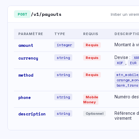
/v1/payouts
POST
Initier un vire
PARAMÈTRE
TYPE
REQUIS
DESCRIPTI
amount
integer
Montant à vi
Requis
currency
string
Devise :
XA
Requis
XOF
,
EUR
method
string
mtn_mobile
Requis
orange_mon
bank_trans
phone
string
Numéro dest
Mobile
Money
description
string
Référence 
Optionnel
virement