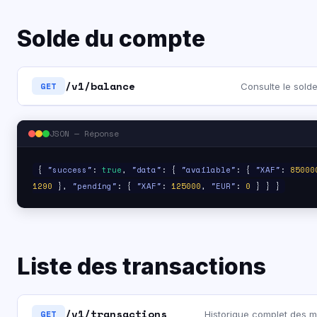
Solde du compte
/v1/balance
GET
Consulte le solde
JSON — Réponse
{
"success"
:
true
,
"data"
: {
"available"
: {
"XAF"
:
85000
1290
},
"pending"
: {
"XAF"
:
125000
,
"EUR"
:
0
} } }
Liste des transactions
/v1/transactions
GET
Historique complet des 