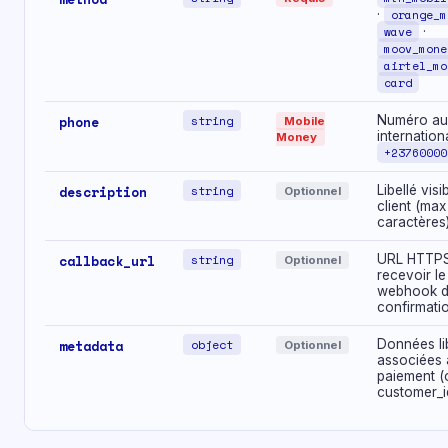
·
orange_m
wave
·
moov_mone
airtel_mo
card
phone
string
Numéro au
Mobile
internationa
Money
+23760000
description
string
Libellé visi
Optionnel
client (ma
caractères
callback_url
string
URL HTTPS
Optionnel
recevoir le
webhook 
confirmati
metadata
object
Données li
Optionnel
associées 
paiement (
customer_i