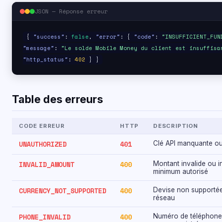
JSON — Réponse erreur
{
"success"
:
false
,
"error"
: {
"code"
:
"INSUFFICIENT_FUN
"message"
:
"Le solde Mobile Money du client est insuffisa
"http_status"
:
402
} }
Table des erreurs
CODE ERREUR
HTTP
DESCRIPTION
UNAUTHORIZED
401
Clé API manquante ou
INVALID_AMOUNT
400
Montant invalide ou i
minimum autorisé
CURRENCY_NOT_SUPPORTED
400
Devise non supporté
réseau
PHONE_INVALID
400
Numéro de téléphone 