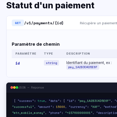
Statut d'un paiement
/v1/payments/{id}
GET
Récupère un paiement
Paramètre de chemin
PARAMÈTRE
TYPE
DESCRIPTION
id
string
Identifiant du paiement, ex :
pay_1A2B3C4D5E6F
JSON — Réponse
{
"success"
:
true
,
"data"
: {
"id"
:
"pay_1A2B3C4D5E6F"
,
"
"successful"
,
"amount"
:
15000
,
"currency"
:
"XAF"
,
"method
"mtn_mobile_money"
,
"phone"
:
"+237600000001"
,
"descriptio