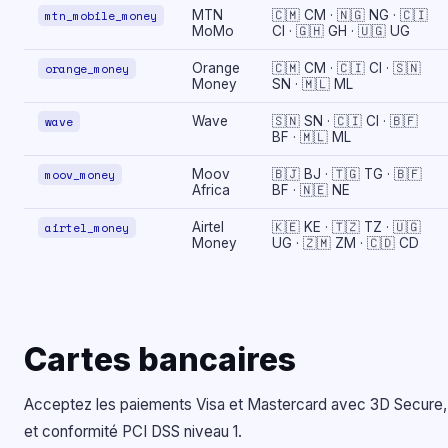
mtn_mobile_money
MTN
🇨🇲 CM · 🇳🇬 NG · 🇨🇮
MoMo
CI · 🇬🇭 GH · 🇺🇬 UG
orange_money
Orange
🇨🇲 CM · 🇨🇮 CI · 🇸🇳
Money
SN · 🇲🇱 ML
wave
Wave
🇸🇳 SN · 🇨🇮 CI · 🇧🇫
BF · 🇲🇱 ML
moov_money
Moov
🇧🇯 BJ · 🇹🇬 TG · 🇧🇫
Africa
BF · 🇳🇪 NE
airtel_money
Airtel
🇰🇪 KE · 🇹🇿 TZ · 🇺🇬
Money
UG · 🇿🇲 ZM · 🇨🇩 CD
Cartes bancaires
Acceptez les paiements Visa et Mastercard avec 3D Secure, 
et conformité PCI DSS niveau 1.