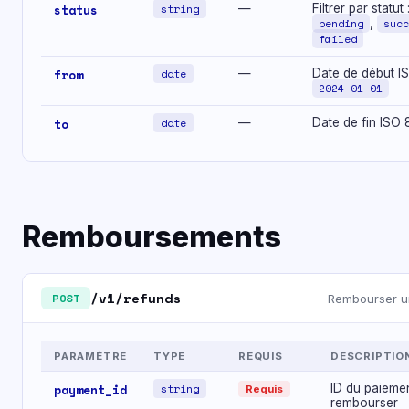
status
string
—
Filtrer par statut 
pending
,
succ
failed
from
date
—
Date de début I
2024-01-01
to
date
—
Date de fin ISO
Remboursements
/v1/refunds
POST
Rembourser u
PARAMÈTRE
TYPE
REQUIS
DESCRIPTIO
payment_id
string
ID du paieme
Requis
rembourser