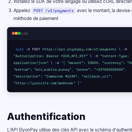
Installez le SDK de votre langage ou utilisez cURL direct
Appelez
avec le montant, la devise e
POST /v1/payments
méthode de paiement
cURL
curl
-X POST
https://api.elyonpay.com/v1/payments
\ -H
"Authorization: Bearer YOUR_API_KEY"
\ -H
"Content-Type:
application/json"
\ -d
'{ "amount": 15000, "currency": "X
"method": "mtn_mobile_money", "phone": "+237600000000",
"description": "Commande #1234", "callback_url":
"https://yoursite.com/webhook" }'
Authentification
L'API ElyonPay utilise des clés API avec le schéma d'authenti