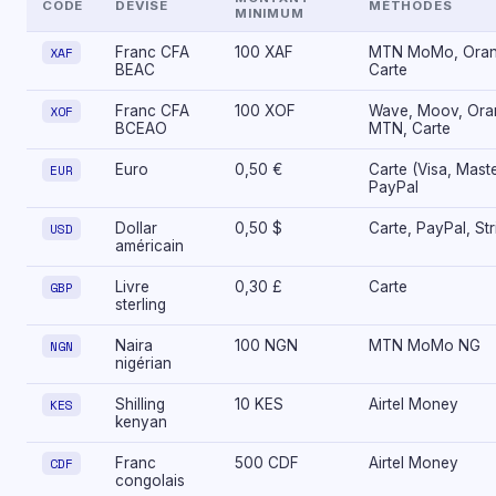
CODE
DEVISE
MÉTHODES
MINIMUM
XAF
Franc CFA
100 XAF
MTN MoMo, Oran
BEAC
Carte
XOF
Franc CFA
100 XOF
Wave, Moov, Ora
BCEAO
MTN, Carte
EUR
Euro
0,50 €
Carte (Visa, Mast
PayPal
USD
Dollar
0,50 $
Carte, PayPal, Str
américain
GBP
Livre
0,30 £
Carte
sterling
NGN
Naira
100 NGN
MTN MoMo NG
nigérian
KES
Shilling
10 KES
Airtel Money
kenyan
CDF
Franc
500 CDF
Airtel Money
congolais