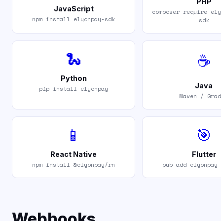
PHP
JavaScript
composer require ely
npm install elyonpay-sdk
sdk
🐍
☕
Python
Java
pip install elyonpay
Maven / Grad
📱
🎯
React Native
Flutter
npm install @elyonpay/rn
pub add elyonpay_
Webhooks