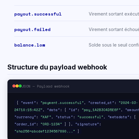
payout.successful
Virement sortant exécu
payout.failed
Virement sortant échou
balance.low
Solde sous le seuil conf
Structure du payload webhook
JSON — Payload webhook
{
"event"
:
"payment.successful"
,
"created_at"
:
"2024-03-
24T10:15:42Z"
,
"data"
: {
"id"
:
"pay_1A2B3C4D5E6F"
,
"amoun
"currency"
:
"XAF"
,
"status"
:
"successful"
,
"metadata"
: {
"order_id"
:
"ORD-1234"
} },
"signature"
:
"sha256=abcdef1234567890..."
}