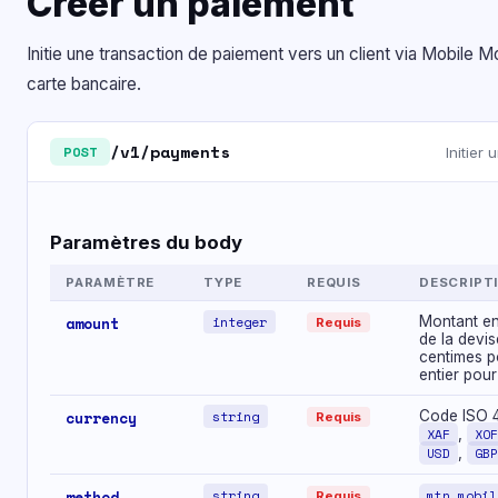
Créer un paiement
Initie une transaction de paiement vers un client via Mobile 
carte bancaire.
/v1/payments
POST
Initier
Paramètres du body
PARAMÈTRE
TYPE
REQUIS
DESCRIPT
amount
integer
Montant en
Requis
de la devis
centimes p
entier pou
currency
string
Code ISO 4
Requis
XAF
,
XOF
USD
,
GBP
method
string
mtn_mobil
Requis