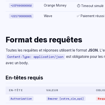
+237690000002
Orange Money
⏱ Timeout simulé
+221700000001
Wave
✅ Paiement réussi
Format des requêtes
Toutes les requêtes et réponses utilisent le format
JSON
. L'
est obligatoire pour les
Content-Type: application/json
avec un body.
En-têtes requis
EN-TÊTE
VALEUR
OBLI
Authorization
Bearer {votre_cle_api}
Requ