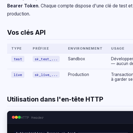
Bearer Token
. Chaque compte dispose d'une clé de test et
production.
Vos clés API
TYPE
PRÉFIXE
ENVIRONNEMENT
USAGE
test
sk_test_...
Sandbox
Développem
— aucun déb
live
sk_live_...
Production
Transaction
à garder se
Utilisation dans l'en-tête HTTP
HTTP Header