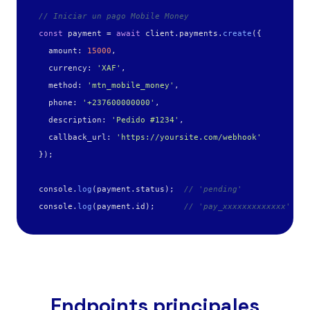
// Iniciar un pago Mobile Money
const
 payment = 
await
 client.payments.
create
({

  amount: 
15000
,

  currency: 
'XAF'
,

  method: 
'mtn_mobile_money'
,

  phone: 
'+237600000000'
,

  description: 
'Pedido #1234'
,

  callback_url: 
'https://yoursite.com/webhook'
});

console.
log
(payment.status);  
// 'pending'
console.
log
(payment.id);      
// 'pay_xxxxxxxxxxxxx'
Endpoints principales