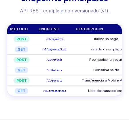
API REST completa con versionado (v1).
MÉTODO
ENDPOINT
DESCRIPCIÓN
POST
Iniciar un pago
/v1/payments
GET
Estado de un pago
/v1/payments/{id}
POST
Reembolsar un pago
/v1/refunds
GET
Consultar saldo
/v1/balance
POST
Transferencia a Mobile Mone
/v1/payouts
GET
Lista de transacciones
/v1/transactions