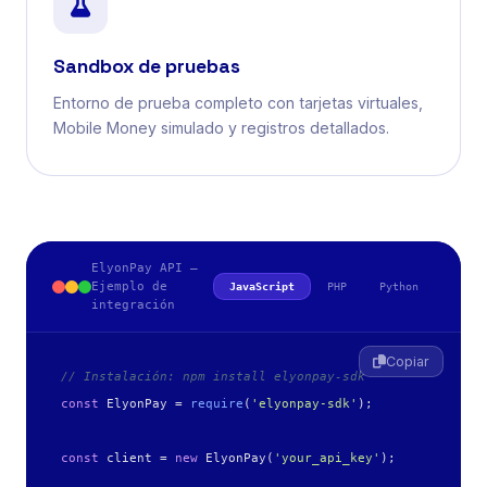
Sandbox de pruebas
Entorno de prueba completo con tarjetas virtuales,
Mobile Money simulado y registros detallados.
ElyonPay API –
Ejemplo de
JavaScript
PHP
Python
integración
Copiar
// Instalación: npm install elyonpay-sdk
const
 ElyonPay = 
require
(
'elyonpay-sdk'
);

const
 client = 
new
 ElyonPay(
'your_api_key'
);
