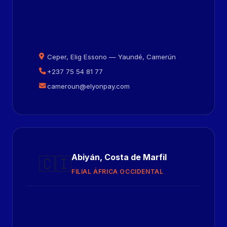
Ceper, Elig Essono — Yaundé, Camerún
+237 75 54 81 77
cameroun@elyonpay.com
Abiyán, Costa de Marfil
🇨🇮
FILIAL ÁFRICA OCCIDENTAL