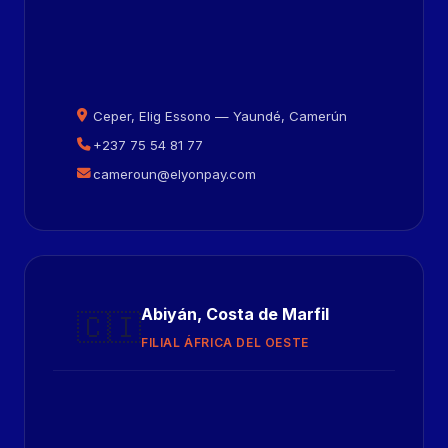
Ceper, Elig Essono — Yaundé, Camerún
+237 75 54 81 77
cameroun@elyonpay.com
Abiyán, Costa de Marfil
🇨🇮
FILIAL ÁFRICA DEL OESTE