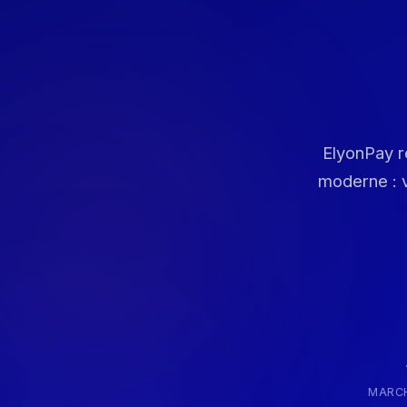
ElyonPay ré
moderne : v
MARC