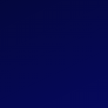
Paiemen
fraction
Répartitio
· Partenair