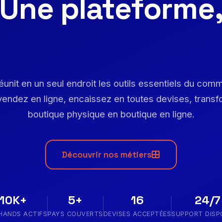
Une plateforme
unit en un seul endroit les outils essentiels du com
endez en ligne, encaissez en toutes devises, trans
boutique physique en boutique en ligne.
Découvrir nos métiers
10K+
5+
16
24/7
HANDS ACTIFS
PAYS COUVERTS
DEVISES ACCEPTÉES
SUPPORT DISP