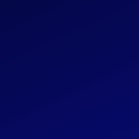
t
né
n automatique
es