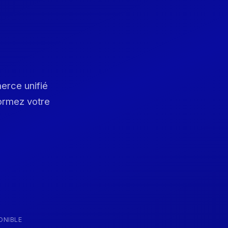
,
merce unifié
formez votre
ONIBLE