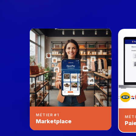
Paiement accepté
+25 000 XAF
MÉTIER #1
MÉTI
Marketplace
Pai