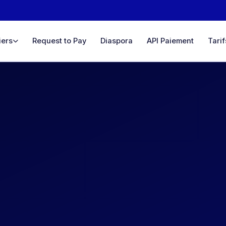
iers
Request to Pay
Diaspora
API Paiement
Tarif
lace
n ligne &
 unifié
ateurs →
pte
 Virtuel
 en ligne &
e
a
ctement,
ilité