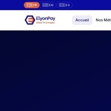
🇫🇷 FR
🇬🇧 EN
🇪🇸 ES
Accueil
Nos Mét
Marketp
Boutique e
vente
Paiement
Tous opér
votre com
Terminal
Physique →
face à fac
Diaspor
Payez dire
avec traçab