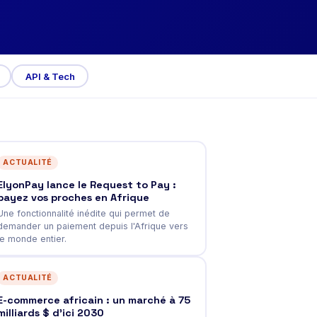
API & Tech
ACTUALITÉ
ElyonPay lance le Request to Pay :
payez vos proches en Afrique
Une fonctionnalité inédite qui permet de
demander un paiement depuis l'Afrique vers
le monde entier.
ACTUALITÉ
E-commerce africain : un marché à 75
milliards $ d'ici 2030