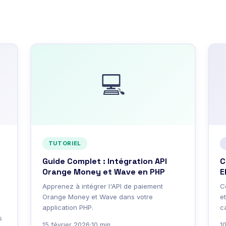
💻
TUTORIEL
Guide Complet : Intégration API
C
Orange Money et Wave en PHP
E
Apprenez à intégrer l'API de paiement
C
Orange Money et Wave dans votre
e
application PHP.
c
s
15 février 2026
·
10 min
1