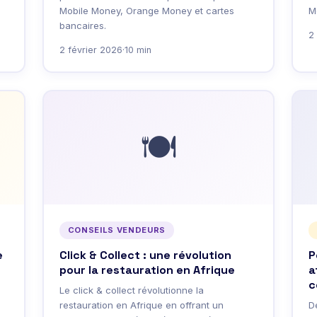
Mobile Money, Orange Money et cartes
M
bancaires.
2
2 février 2026
·
10 min
🍽️
CONSEILS VENDEURS
e
Click & Collect : une révolution
P
pour la restauration en Afrique
a
c
e
Le click & collect révolutionne la
restauration en Afrique en offrant un
D