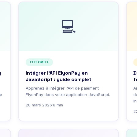
💻
TUTORIEL
y
Intégrer l'API ElyonPay en
D
JavaScript : guide complet
f
Apprenez à intégrer l'API de paiement
A
e
ElyonPay dans votre application JavaScript.
de
i
28 mars 2026
·
8 min
2