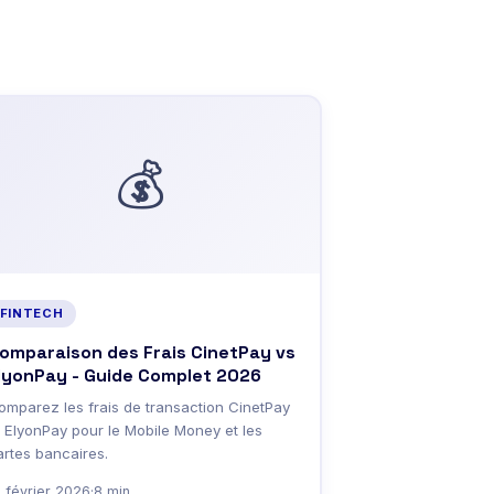
💰
FINTECH
omparaison des Frais CinetPay vs
lyonPay - Guide Complet 2026
omparez les frais de transaction CinetPay
t ElyonPay pour le Mobile Money et les
artes bancaires.
0 février 2026
·
8 min