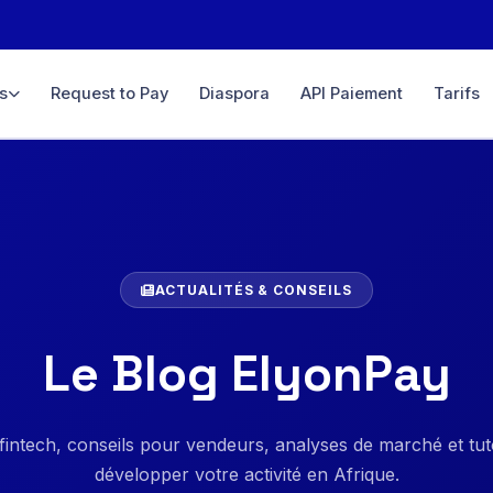
s
Request to Pay
Diaspora
API Paiement
Tarifs
ce
igne &
ifié
D, GBP…
ACTUALITÉS & CONSEILS
rtuel
 ligne &
Le Blog ElyonPay
ement,
 fintech, conseils pour vendeurs, analyses de marché et tut
té
développer votre activité en Afrique.