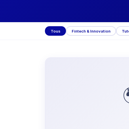
Cameroun
MTN MoMo, 
Money, Visa
Tous
Fintech & Innovation
Tut