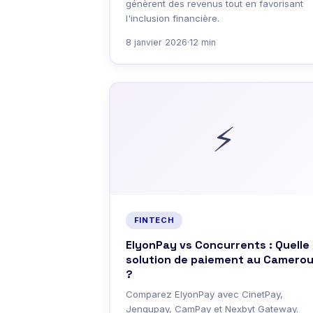
génèrent des revenus tout en favorisant
l'inclusion financière.
8 janvier 2026
·
12 min
⚡
FINTECH
ElyonPay vs Concurrents : Quelle
solution de paiement au Camero
?
Comparez ElyonPay avec CinetPay,
Jengupay, CamPay et Nexbyt Gateway.