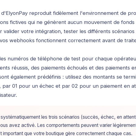
'ElyonPay reproduit fidèlement l'environnement de pro
ions fictives qui ne génèrent aucun mouvement de fonds 
ur valider votre intégration, tester les différents scénario
vos webhooks fonctionnent correctement avant de traite
 des numéros de téléphone de test pour chaque opérateu
ents réussis, des paiements échoués et des paiements en
sont également prédéfinis : utilisez des montants se term
, par 01 pour un échec et par 02 pour un paiement en a
lisateur.
z systématiquement les trois scénarios (succès, échec, en atten
vous avez activé. Les comportements peuvent varier légèrement
l est important que votre boutique gère correctement chaque cas.