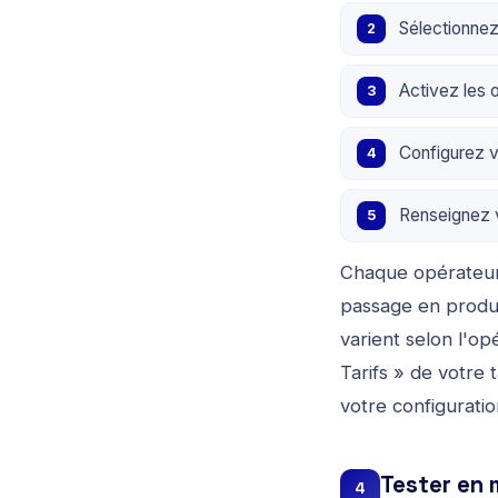
Sélectionnez
Activez les 
Configurez 
Renseignez v
Chaque opérateur 
passage en product
varient selon l'opé
Tarifs » de votre
votre configuratio
Tester en
4