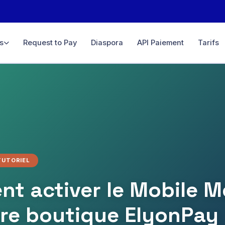
s
Request to Pay
Diaspora
API Paiement
Tarifs
ce
igne &
ifié
D, GBP…
rtuel
 ligne &
TUTORIEL
t activer le Mobile 
ement,
té
tre boutique ElyonPay