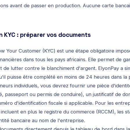
ations avant de passer en production. Aucune carte bancai
on KYC : préparer vos documents
now Your Customer (KYC) est une étape obligatoire impos
nancières dans tous les pays africains. Elle permet de gar
t de lutter contre le blanchiment d'argent. ElyonPay a sim
'il puisse être complété en moins de 24 heures dans la p
eurs individuels, vous devrez fournir une pièce d'identit
té, passeport ou permis de conduire), un justificatif de do
méro d'identification fiscale si applicable. Pour les entrep
incluent en plus le registre du commerce (RCCM), les sta
ntité bancaire au nom de l'entreprise.
ocuments directement depuis le tableau de bord dans la