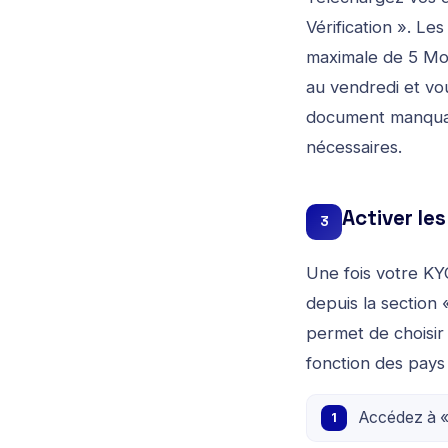
Vérification ». Le
maximale de 5 Mo 
au vendredi et vou
document manquant 
nécessaires.
Activer l
3
Une fois votre KY
depuis la section
permet de choisir
fonction des pays
Accédez à « 