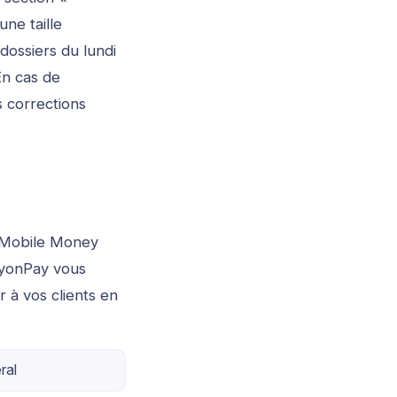
ne taille
ossiers du lundi
En cas de
s corrections
t Mobile Money
lyonPay vous
 à vos clients en
ral