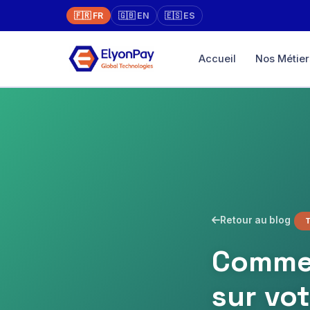
🇫🇷 FR
🇬🇧 EN
🇪🇸 ES
Accueil
Nos Métier
Marketpla
Boutique en l
vente
Paiement un
XAF, EUR, US
Terminal Vi
Physique → en
Retour au blog
face à face
Commen
Diaspora
Payez direct
avec traçabili
sur vo