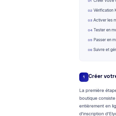
Créer votre
Vérification
Activer les
Tester en m
Passer en m
Suivre et gé
Créer vot
1
La première étap
boutique consiste
entièrement en li
d'inscription d'El