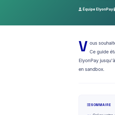
Équipe ElyonPay
·
Cameroun
MTN MoMo, 
Money, Visa
V
ous souhait
Ce guide ét
ElyonPay jusqu'à 
en sandbox.
SOMMAIRE