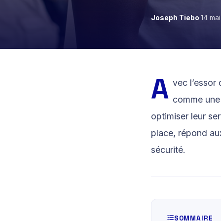
Joseph Tiebo
·
14 ma
Cameroun
MTN MoMo, 
Money, Visa
A
vec l’essor
comme une s
optimiser leur se
place, répond aux
sécurité.
SOMMAIRE