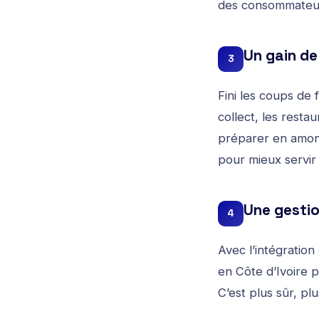
des consommateu
Un gain de
3
Fini les coups de 
collect, les resta
préparer en amont.
pour mieux servir 
Une gestio
4
Avec l’intégratio
en Côte d’Ivoire 
C’est plus sûr, pl