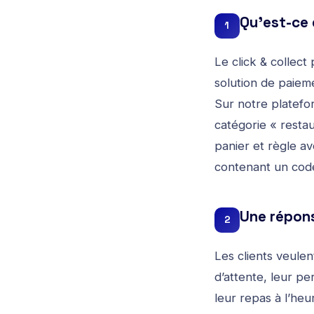
Qu’est-ce 
1
Le click & collec
solution de paiem
Sur notre platefor
catégorie « restau
panier et règle a
contenant un code
Une répons
2
Les clients veulent
d’attente, leur 
leur repas à l’he