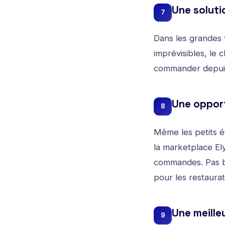
Une soluti
7
Dans les grandes 
imprévisibles, le c
commander depuis 
Une opport
8
Même les petits ét
la
marketplace El
commandes. Pas be
pour les restaurat
Une meilleu
9