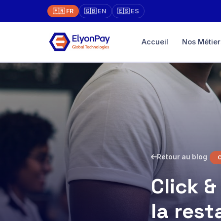
🇫🇷 FR
🇬🇧 EN
🇪🇸 ES
Accueil
Nos Métier
Marketpla
Boutique en l
vente
Paiement un
XAF, EUR, US
Terminal Vi
Physique → en
Retour au blog
face à face
Click &
Diaspora
Payez direct
avec traçabili
la rest