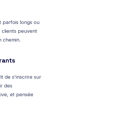
 parfois longs ou
es clients peuvent
n chemin.
urants
t de s'inscrire sur
ir des
tive, et pensée