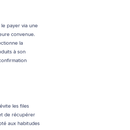
 le payer via une
’heure convenue.
ectionne la
oduits à son
confirmation
vite les files
et de récupérer
apté aux habitudes