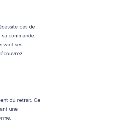
nécessite pas de
her sa commande.
ervant ses
 découvrez
nt du retrait. Ce
éant une
terme.