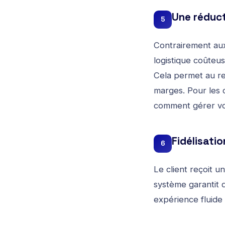
Une réduct
5
Contrairement aux 
logistique coûteus
Cela permet au re
marges. Pour les 
comment
gérer v
Fidélisati
6
Le client reçoit 
système garantit 
expérience fluide 