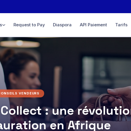
s
Request to Pay
Diaspora
API Paiement
Tarifs
ce
igne &
ifié
D, GBP…
rtuel
 ligne &
CONSEILS VENDEURS
 Collect : une révoluti
ement,
té
auration en Afrique