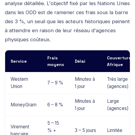
analyse détaillée. L'objectif fixé par les Nations Unies
dans les ODD est de ramener ces frais sous la barre
des 3 %, un seuil que les acteurs historiques peinent
à atteindre en raison de leur réseau d'agences
physiques coûteux.
Frais
Couverture
Service
Délai
moyens
Afrique
Western
Minutes à
Très large
7 – 9 %
Union
1 jour
(agences)
Minutes à
Large
MoneyGram
6 – 8 %
1 jour
(agences)
5 – 15
Virement
% +
3 – 5 jours
Limitée
bancaire