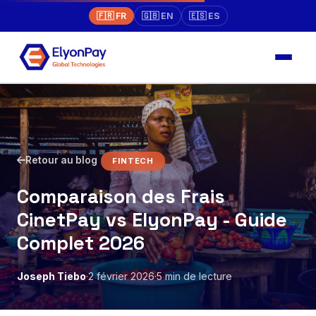
🇫🇷 FR
🇬🇧 EN
🇪🇸 ES
Retour au blog
FINTECH
Comparaison des Frais
CinetPay vs ElyonPay - Guide
Complet 2026
Joseph Tiebo
·
2 février 2026
·
5 min de lecture