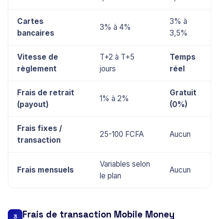
Cartes
3% à
3% à 4%
bancaires
3,5%
Vitesse de
T+2 à T+5
Temps
règlement
jours
réel
Frais de retrait
Gratuit
1% à 2%
(payout)
(0%)
Frais fixes /
25-100 FCFA
Aucun
transaction
Variables selon
Frais mensuels
Aucun
le plan
Frais de transaction Mobile Money
3