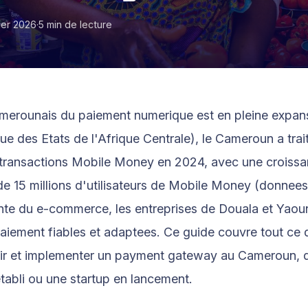
ier 2026
·
5 min de lecture
Orange
merounais du paiement numerique est en pleine expans
 des Etats de l'Afrique Centrale), le
Cameroun
a trai
 transactions Mobile Money en 2024, avec une croissa
e 15 millions d'utilisateurs de Mobile Money (donne
nte du e-commerce, les entreprises de Douala et Yaou
paiement fiables et adaptees. Ce guide couvre tout ce
sir et implementer un payment gateway au Cameroun,
abli ou une startup en lancement.