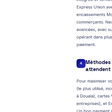
Express Union ave
encaissements Mob
commerçants. Nexb
avancées, avec su
opérant dans plu
paiement.
Méthodes d
4
attendent
Pour maximiser v
(le plus utilisé,
à Douala), cartes 
entreprises), et 
Un bon payment ga