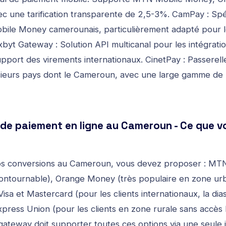
c une tarification transparente de 2,5-3%. CamPay : Spéc
ile Money camerounais, particulièrement adapté pour le
yt Gateway : Solution API multicanal pour les intégrati
pport des virements internationaux. CinetPay : Passerell
sieurs pays dont le Cameroun, avec une large gamme de
e paiement en ligne au Cameroun - Ce que vo
os conversions au Cameroun, vous devez proposer : M
 incontournable), Orange Money (très populaire en zone 
Visa et Mastercard (pour les clients internationaux, la dia
Express Union (pour les clients en zone rurale sans accè
teway doit supporter toutes ces options via une seule i