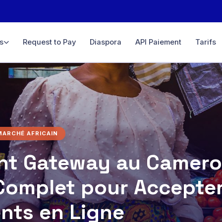
s
Request to Pay
Diaspora
API Paiement
Tarifs
ce
igne &
ifié
D, GBP…
MARCHÉ AFRICAIN
rtuel
 ligne &
t Gateway au Camero
Complet pour Accepter
ement,
té
nts en Ligne