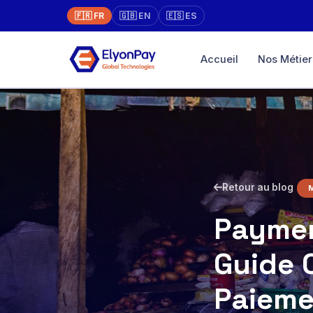
🇫🇷 FR
🇬🇧 EN
🇪🇸 ES
Accueil
Nos Métier
Marketpla
Boutique en l
vente
Paiement un
XAF, EUR, US
Retour au blog
Terminal Vi
Physique → en
Paymen
face à face
Guide 
Diaspora
Payez direct
avec traçabili
Paieme