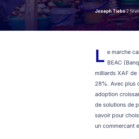
Joseph Tiebo
·
2 févr
Cameroun
MTN MoMo, 
Money, Visa
L
e marche ca
BEAC (Banque
milliards XAF de
28%. Avec plus d
adoption croissa
de solutions de 
savoir pour choi
un commercant et