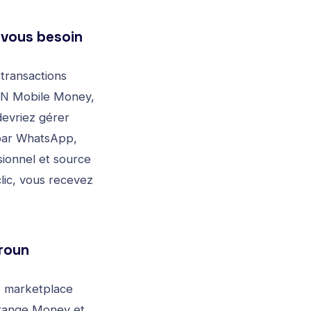
-vous besoin
 transactions
MTN Mobile Money,
devriez gérer
 par WhatsApp,
ssionnel et source
lic, vous recevez
roun
, marketplace
Orange Money et