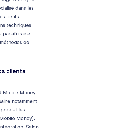
ialisé dans les
s petits
ons techniques
e panafricaine
 méthodes de
s clients
TN Mobile Money
urbaine notamment
spora et les
s Mobile Money).
ntégration. Selon