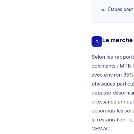
Étapes pour
Le marché
1
Selon les rappor
dominants : MTN 
avec environ 35%
physiques particu
dépasse désormais
croissance annue
désormais les serv
la restauration, l
CEMAC.