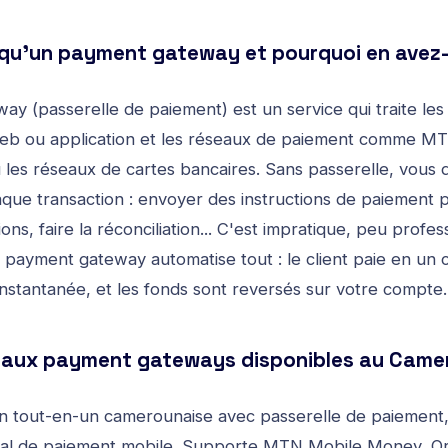
 qu'un payment gateway et pourquoi en avez
y (passerelle de paiement) est un service qui traite les
 web ou application et les réseaux de paiement comme 
es réseaux de cartes bancaires. Sans passerelle, vous 
ue transaction : envoyer des instructions de paiement
ions, faire la réconciliation... C'est impratique, peu profe
 payment gateway automatise tout : le client paie en un c
instantanée, et les fonds sont reversés sur votre compte.
ipaux payment gateways disponibles au Came
on tout-en-un camerounaise avec passerelle de paiement
inal de paiement mobile. Supporte MTN Mobile Money, 