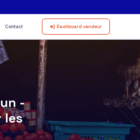
Dashboard vendeur
Contact
un -
 les