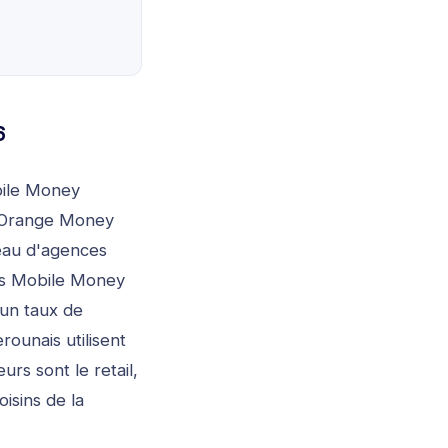
6
bile Money
 Orange Money
eau d'agences
ons Mobile Money
un taux de
unais utilisent
urs sont le retail,
oisins de la