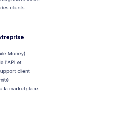
es clients
treprise
bile Money),
 l'API et
upport client
mité
ou la marketplace.