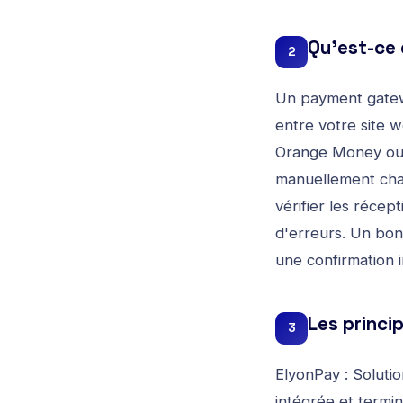
Qu'est-ce
2
Un payment gatewa
entre votre site
Orange Money ou l
manuellement chaq
vérifier les récept
d'erreurs. Un bon
une confirmation 
Les princ
3
ElyonPay : Soluti
intégrée et term