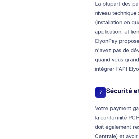
La plupart des pa
niveau technique
(installation en q
application, et 
ElyonPay propose 
n'avez pas de dév
quand vous grandi
intégrer l'API El
Sécurité e
7
Votre payment gat
la conformité PCI
doit également re
Centrale) et avoi