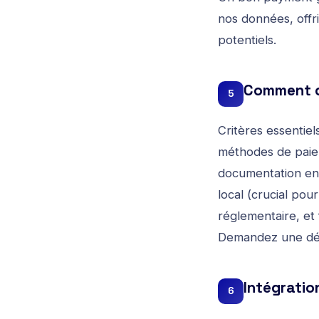
nos données, off
potentiels.
Comment ch
5
Critères essentiel
méthodes de paie
documentation en 
local (crucial po
réglementaire, et 
Demandez une dém
Intégratio
6