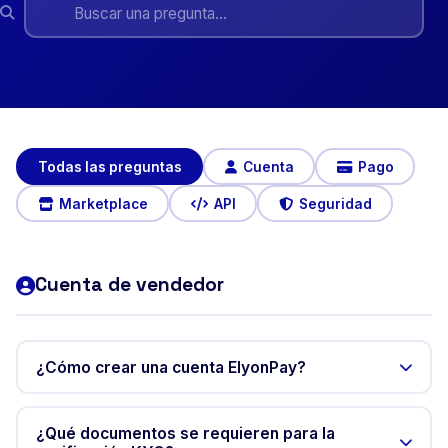
Todas las preguntas
Cuenta
Pago
Marketplace
API
Seguridad
Cuenta de vendedor
¿Cómo crear una cuenta ElyonPay?
Solo los vendedores crean una cuenta antes de
vender. Ve al sitio elyonpay.com, haz clic en "Crear una
¿Qué documentos se requieren para la