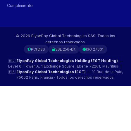
Cumplimiento
©
2026
ElyonPay Global Technologies SAS. Todos los
derechos reservados.
PCI DSS
SSL 256-bit
ISO 27001
🇲🇺
ElyonPay Global Technologies Holding (EGT Holding)
—
Level 6, Tower A, 1 Exchange Square, Ebene 72201, Mauritius |
🇫🇷
ElyonPay Global Technologies (EGT)
— 10 Rue de la Paix,
75002 París, Francia · Todos los derechos reservados.
ElyonPay Marketplace
Visita guiada de tu tienda