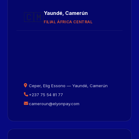
Yaundé, Camerún
🇨🇲
FILIAL ÁFRICA CENTRAL
Ceper, Elig Essono — Yaundé, Camerún
+237 75 54 81 77
cameroun@elyonpay.com