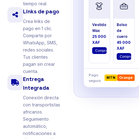
👗
👜
tiempo real.
Links de pago
Crea links de
Vestido
Bolso
pago en 1 clic.
Wax
de
Comparte por
25 000
cuero
XAF
45 000
WhatsApp, SMS,
XAF
redes sociales.
Comprar
Tus clientes
Comprar
pagan sin crear
cuenta.
Pago
MTN
Orange
Entrega
seguro
integrada
Conexión directa
con transportistas
africanos.
Seguimiento
automático,
notificaciones a