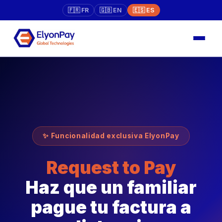
🇫🇷 FR
🇬🇧 EN
🇪🇸 ES
✨ Funcionalidad exclusiva ElyonPay
Request to Pay
Haz que un familiar
pague tu factura a