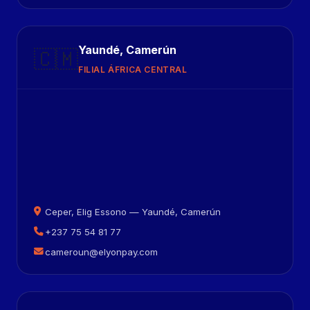
Yaundé, Camerún
🇨🇲
FILIAL ÁFRICA CENTRAL
Ceper, Elig Essono — Yaundé, Camerún
+237 75 54 81 77
cameroun@elyonpay.com