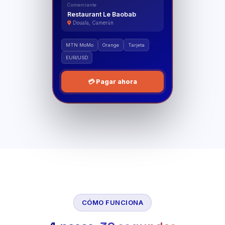
Comerciante
Restaurant Le Baobab
Douala, Camerún
MTN MoMo
Orange
Tarjeta
EUR/USD
💳 Pagar ahora
CÓMO FUNCIONA