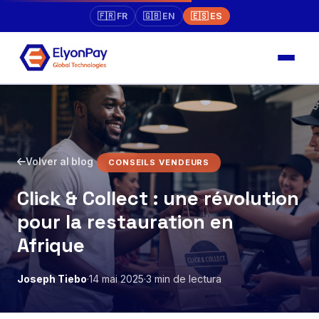
🇫🇷 FR
🇬🇧 EN
🇪🇸 ES
Volver al blog
CONSEILS VENDEURS
Click & Collect : une révolution
pour la restauration en
Afrique
Joseph Tiebo
·
14 mai 2025
·
3 min de lectura