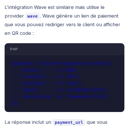
L'intégration Wave est similaire mais utilise le
provider
. Wave génère un lien de paiement
wave
que vous pouvez rediriger vers le client ou afficher
en QR code :
PHP
$payment = $client->payments->create([

    'amount'      => 5000,

    'currency'    => 'XOF',

    'provider'    => 'wave',

    'phone'       => '+2250701234567',

    'description' => 'Commande #12345'

]);
La réponse inclut un
que vous
payment_url