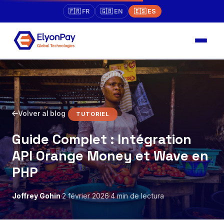
🇫🇷 FR
🇬🇧 EN
🇪🇸 ES
Volver al blog
TUTORIEL
Guide Complet : Intégration
API Orange Money et Wave en
PHP
Joffrey Gohin
·
2 février 2026
·
4 min de lectura