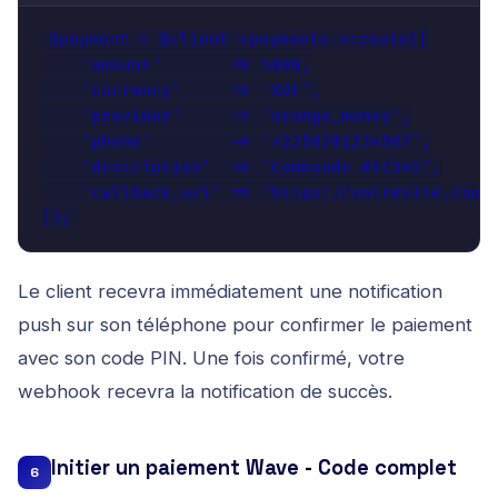
$payment = $client->payments->create([

    'amount'       => 5000,

    'currency'     => 'XOF',

    'provider'     => 'orange_money',

    'phone'        => '+2250701234567',

    'description'  => 'Commande #12345',

    'callback_url' => 'https://votresite.com/w
]);
Le client recevra immédiatement une notification
push sur son téléphone pour confirmer le paiement
avec son code PIN. Une fois confirmé, votre
webhook recevra la notification de succès.
Initier un paiement Wave - Code complet
6